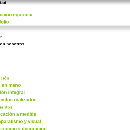
idad
ección equomix
folio
r
con nosotros
cción
e en mano
ión integral
ectos realizados
ientos
icación a medida
paratismo y visual
riorismo y decoración