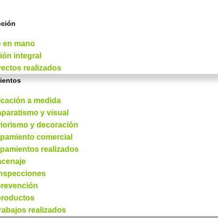
cción
e en mano
ión integral
ectos realizados
ientos
icación a medida
paratismo y visual
riorismo y decoración
pamiento comercial
pamientos realizados
acenaje
inspecciones
prevención
productos
rabajos realizados