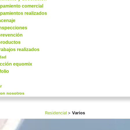
pamiento comercial
pamientos realizados
acenaje
inspecciones
prevención
productos
rabajos realizados
idad
ección equomix
folio
r
con nosotros
Residencial
>
Varios