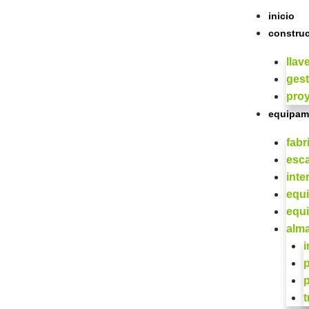
inicio
constru
llav
gest
proy
equipam
fabr
esca
inte
equi
equi
alm
t