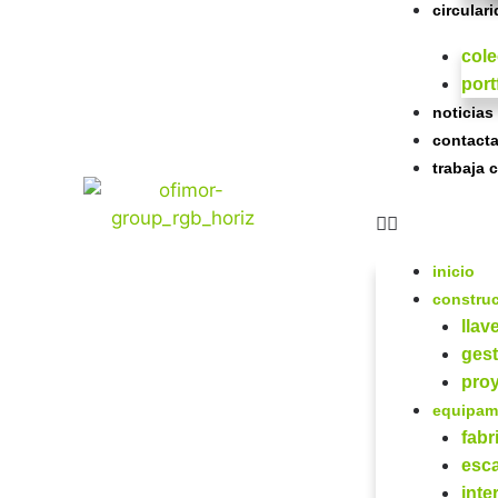
circular
col
port
noticias
contacta
trabaja 
inicio
constru
llav
gest
proy
equipam
fabr
esca
inte