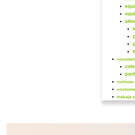
equi
equi
alm
t
circular
col
port
noticias
contacta
trabaja 